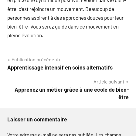
en place une dynamique positive. Évoluer dans le bien-
être, c’est rejoindre un mouvement. Beaucoup de
personnes aspirent à des approches douces pour leur
bien-être. Vous serez guide dans ce mouvement en
pleine évolution.
Navigation
Publication précédente
Apprentissage intensif en soins alternatifs
de
Article suivant
l’article
Apprenez un métier grâce à une école de bien-
être
Laisser un commentaire
Votre adresse e-mail ne sera pas publiée.
Les champs