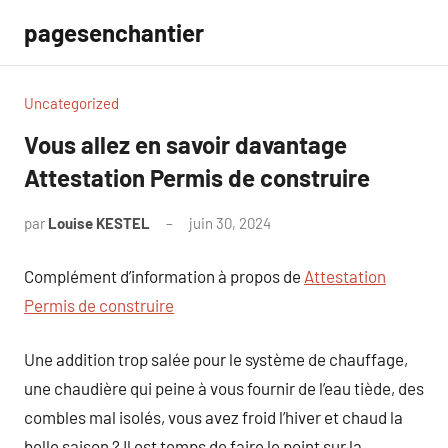
Aller
pagesenchantier
au
contenu
Uncategorized
Vous allez en savoir davantage
Attestation Permis de construire
par
Louise KESTEL
juin 30, 2024
Aucun
commentaire
Complément d’information à propos de
Attestation
Permis de construire
Une addition trop salée pour le système de chauffage,
une chaudière qui peine à vous fournir de l’eau tiède, des
combles mal isolés, vous avez froid l’hiver et chaud la
belle saison ? Il est temps de faire le point sur la