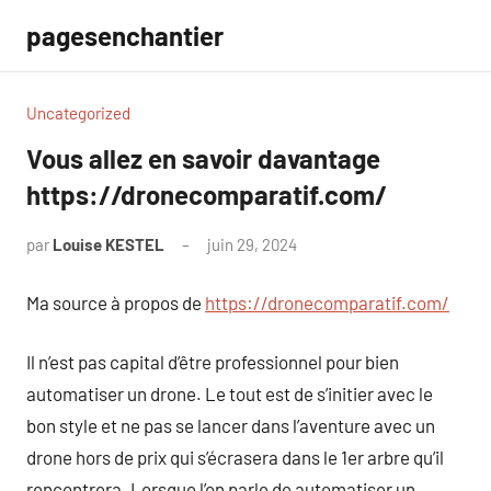
Aller
pagesenchantier
au
contenu
Uncategorized
Vous allez en savoir davantage
https://dronecomparatif.com/
par
Louise KESTEL
juin 29, 2024
Aucun
commentaire
Ma source à propos de
https://dronecomparatif.com/
Il n’est pas capital d’être professionnel pour bien
automatiser un drone. Le tout est de s’initier avec le
bon style et ne pas se lancer dans l’aventure avec un
drone hors de prix qui s’écrasera dans le 1er arbre qu’il
rencontrera. Lorsque l’on parle de automatiser un