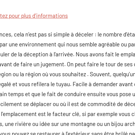
commentaire
itez pour plus d’informations
ces, cela n’est pas si simple à déceler : le nombre d’ét
r par une environnement qui nous semble agréable ou pa
uler de la déception à l’arrivée. Nous avons fait le em
avant de faire un jugement. On peut faire le tour de se
a région ou la région où vous souhaitez . Souvent, quelqu’
régalé et vous refilera le tuyau. Facile à demander avant 
ain temps et que le fait de conduire ensuite vous pose 
acilement se déplacer ou où il est de commodité de décel
ue l’emplacement est le facteur clé, si par exemple vous
 une rivière ou idée sur une montagne ou un bijou archi
vous pouvez se restaurer à l’extérieur sans être brûlé par