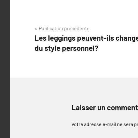
Navigation
Publication précédente
Les leggings peuvent-ils chang
de
du style personnel?
l’article
Laisser un comment
Votre adresse e-mail ne sera p