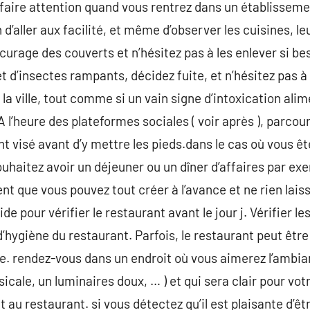
x faire attention quand vous rentrez dans un établissem
 d’aller aux facilité, et même d’observer les cuisines, le
curage des couverts et n’hésitez pas à les enlever si be
d’insectes rampants, décidez fuite, et n’hésitez pas à 
la ville, tout comme si un vain signe d’intoxication ali
 l’heure des plateformes sociales ( voir après ), parcou
t visé avant d’y mettre les pieds.dans le cas où vous êt
haitez avoir un déjeuner ou un dîner d’affaires par ex
t que vous pouvez tout créer à l’avance et ne rien lais
ide pour vérifier le restaurant avant le jour j. Vérifier 
’hygiène du restaurant. Parfois, le restaurant peut être
e. rendez-vous dans un endroit où vous aimerez l’ambia
cale, un luminaires doux, … ) et qui sera clair pour vot
 au restaurant. si vous détectez qu’il est plaisante d’ê