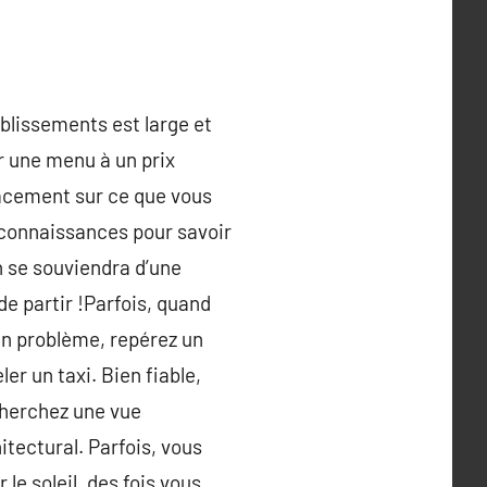
ablissements est large et
r une menu à un prix
placement sur ce que vous
s connaissances pour savoir
un se souviendra d’une
de partir !Parfois, quand
un problème, repérez un
er un taxi. Bien fiable,
 cherchez une vue
tectural. Parfois, vous
 le soleil, des fois vous