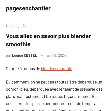
Aller
pagesenchantier
au
contenu
Uncategorized
Vous allez en savoir plus blender
smoothie
par
Louise KESTEL
avril 9, 2024
Aucun
commentaire
Source à propos de
blender smoothie
Evidemment, on ne peut pas toutes être débarquée un
cordon-bleu, débarquée avec le talent de préparer des
plats manifestement ! De toutes façons, mêmes les
cuisinières les plus expérimentées sont de temps à
autre confrontées à des problèmes assez grands, et à