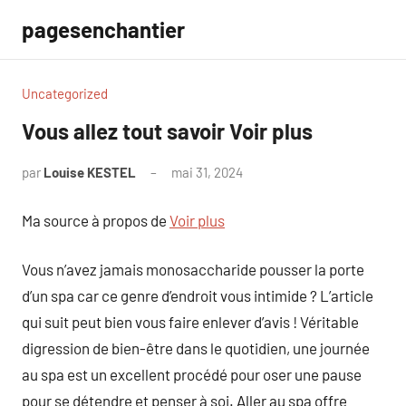
Aller
pagesenchantier
au
contenu
Uncategorized
Vous allez tout savoir Voir plus
par
Louise KESTEL
mai 31, 2024
Aucun
commentaire
Ma source à propos de
Voir plus
Vous n’avez jamais monosaccharide pousser la porte
d’un spa car ce genre d’endroit vous intimide ? L’article
qui suit peut bien vous faire enlever d’avis ! Véritable
digression de bien-être dans le quotidien, une journée
au spa est un excellent procédé pour oser une pause
pour se détendre et penser à soi. Aller au spa offre