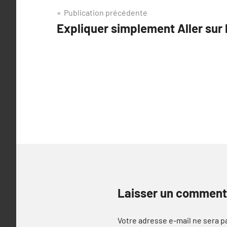
Navigation
Publication précédente
Expliquer simplement Aller sur l
de
l’article
Laisser un comment
Votre adresse e-mail ne sera p