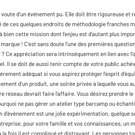
e voute d’un événement pu. Elle doit être rigoureuse et 
é de ces quelques endroits de méthodologie franches ma
 bien cette mission dont l’enjeu est d’autant plus impor
 marque ! C’est sans doute l’une des premières questio
r ? Ce appréciation sera intrinsèquement en lien avec l’
l. Il se doit de aussi tenir compte de votre public ach
èrement adéquat si vous aspirez protéger l’esprit d’équ
ancement d’un produit, une soirée privée à laquelle vous a
 réseau devrait faire l’affaire. Vous désirez prendre le
urquoi ne pas gérer un atelier type barcamp ou échanti
 d’évènement est une jolie expérimentation, quelque soi
treprise, pour votre famille et vos connaissances, un m
à la fois il est compliqué et distrayant. Les personnes 