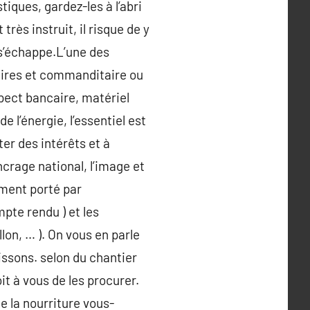
iques, gardez-les à l’abri
rès instruit, il risque de y
 s’échappe.L’une des
naires et commanditaire ou
pect bancaire, matériel
 l’énergie, l’essentiel est
ter des intérêts et à
ncrage national, l’image et
ement porté par
mpte rendu ) et les
illon, … ). On vous en parle
issons. selon du chantier
oit à vous de les procurer.
te la nourriture vous-