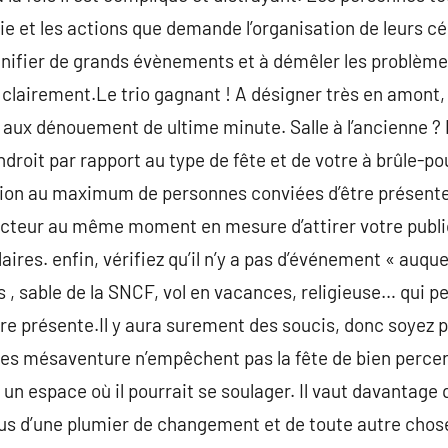
e et les actions que demande l’organisation de leurs c
anifier de grands évènements et à démêler les problèm
ut clairement.Le trio gagnant ! A désigner très en amont,
ux dénouement de ultime minute. Salle à l’ancienne ? P
ndroit par rapport au type de fête et de votre à brûle-p
sion au maximum de personnes conviées d’être présentes.
eur au même moment en mesure d’attirer votre public.
ires. enfin, vérifiez qu’il n’y a pas d’événement « auque
es , sable de la SNCF, vol en vacances, religieuse… qui 
tre présente.Il y aura surement des soucis, donc soyez p
es mésaventure n’empêchent pas la fête de bien percer.
 un espace où il pourrait se soulager. Il vaut davantage qu
us d’une plumier de changement et de toute autre chos