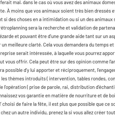
 ferait mal. dans le cas où vous avez des animaux domest
fête. À moins que vos animaux soient très bien dressés et t
 si des choses en a intimidation ou si un des animaux
rétroplanning sera la recherche et validation de parte
ézarde et pouvant être d’une grande aide tant sur un as
 un meilleure clarté. Cela vous demandera du temps et de
reprise serait intéressée, à laquelle vous pourrez appor
peut vous offrir. Cela peut être sur des opinion comme l’a
era possible d’y lui apporter et réciproquement, l’engag
 les thèmes introduits ( intervention, tables rondes, co
de l’opération ( prise de parole, rai, distribution d’échant
onnaissez vos garantie en matière de nourriture et de bo
 choisi de faire la fête, il est plus que possible que ce s
 chez un autre individu, prenez la si vous allez créer tou