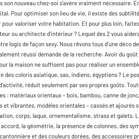
ns son nouveau chez-soi s’avère vraiment nécessaire. En
ital. Pour optimiser son lieu de vie, il existe des subtili
 pour valoriser votre habitation. Et pour plus loin, faite
eur ou architecte d’intérieur ? Lequel des 2 vous aidera
re logis de façon sexy. Nous rêvons tous d’une déco de
ement réussi demande de la recherche. Avoir du goût 
our la maison ne suffisent pas pour réaliser un ensemble
des coloris asiatique, sas, indiens, égyptiens ? Le po
d’activité, réduit seulement par ses propres goûts. Tout
tes : matériaux orientaux – bois, bambou, canne de jonc,
s et vibrantes, modèles orientales – cassés et ajourés s
idation, corps, laque, ornementalisme, strass et galets.
 la accord, la géométrie, la présence de colonnes, des s
cantonnière et des couleurs dorées, des accessoires pr