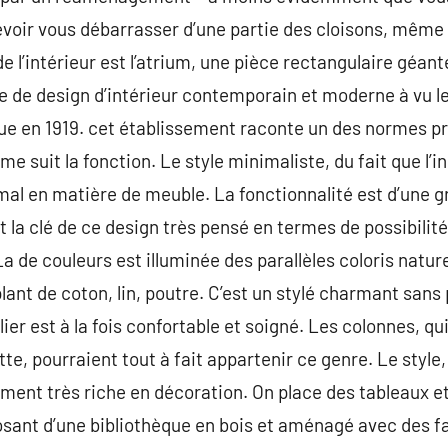
evoir vous débarrasser d’une partie des cloisons, mêm
l’intérieur est l’atrium, une pièce rectangulaire géante
le de design d’intérieur contemporain et moderne à vu l
ue en 1919. cet établissement raconte un des normes p
rme suit la fonction. Le style minimaliste, du fait que l
nimal en matière de meuble. La fonctionnalité est d’une 
 la clé de ce design très pensé en termes de possibilité
La de couleurs est illuminée des parallèles coloris nature
plant de coton, lin, poutre. C’est un stylé charmant san
ier est à la fois confortable et soigné. Les colonnes, qui
e, pourraient tout à fait appartenir ce genre. Le style,
ent très riche en décoration. On place des tableaux et
posant d’une bibliothèque en bois et aménagé avec des f