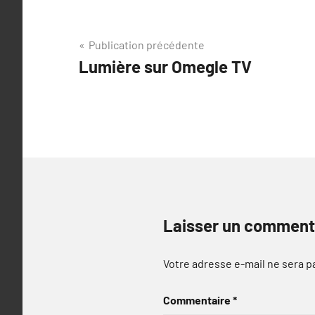
Navigation
Publication précédente
Lumière sur Omegle TV
de
l’article
Laisser un comment
Votre adresse e-mail ne sera p
Commentaire
*