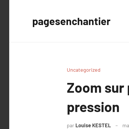
Aller
au
pagesenchantier
contenu
Uncategorized
Zoom sur
pression
par
Louise KESTEL
ma