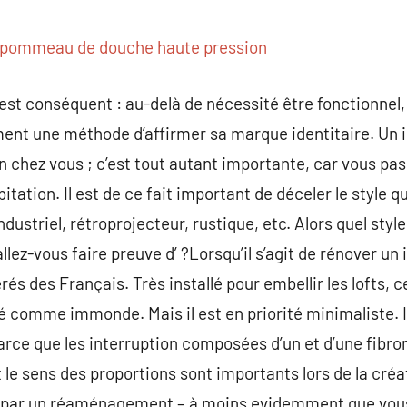
commentaire
pommeau de douche haute pression
r est conséquent : au-delà de nécessité être fonctionnel
ent une méthode d’affirmer sa marque identitaire. Un i
en chez vous ; c’est tout autant importante, car vous pa
tation. Il est de ce fait important de déceler le style q
ndustriel, rétroprojecteur, rustique, etc. Alors quel sty
allez-vous faire preuve d’ ?Lorsqu’il s’agit de rénover un 
férés des Français. Très installé pour embellir les lofts,
 comme immonde. Mais il est en priorité minimaliste. Il
arce que les interruption composées d’un et d’une fibr
et le sens des proportions sont importants lors de la créa
par un réaménagement – à moins evidemment que vous 