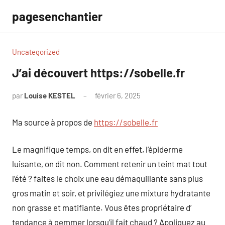
Aller
pagesenchantier
au
contenu
Uncategorized
J’ai découvert https://sobelle.fr
par
Louise KESTEL
février 6, 2025
Aucun
commentaire
Ma source à propos de
https://sobelle.fr
Le magnifique temps, on dit en effet, l’épiderme
luisante, on dit non. Comment retenir un teint mat tout
l’été ? faites le choix une eau démaquillante sans plus
gros matin et soir, et privilégiez une mixture hydratante
non grasse et matifiante. Vous êtes propriétaire d’
tendance à gemmer lorsqu’il fait chaud ? Appliquez au