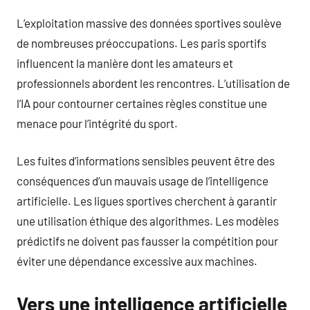
L’exploitation massive des données sportives soulève
de nombreuses préoccupations. Les paris sportifs
influencent la manière dont les amateurs et
professionnels abordent les rencontres. L’utilisation de
l’IA pour contourner certaines règles constitue une
menace pour l’intégrité du sport.
Les fuites d’informations sensibles peuvent être des
conséquences d’un mauvais usage de l’intelligence
artificielle. Les ligues sportives cherchent à garantir
une utilisation éthique des algorithmes. Les modèles
prédictifs ne doivent pas fausser la compétition pour
éviter une dépendance excessive aux machines.
Vers une intelligence artificielle