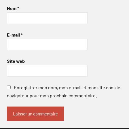
Nom
*
E-mail
*
Site web
Enregistrer mon nom, mon e-mail et mon site dans le
navigateur pour mon prochain commentaire.