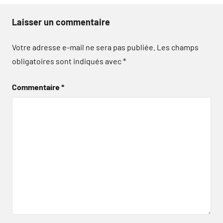
Laisser un commentaire
Votre adresse e-mail ne sera pas publiée.
Les champs
obligatoires sont indiqués avec
*
Commentaire
*