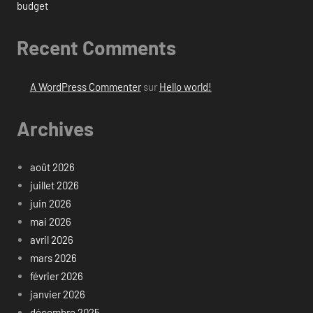
budget
Recent Comments
A WordPress Commenter
sur
Hello world!
Archives
août 2026
juillet 2026
juin 2026
mai 2026
avril 2026
mars 2026
février 2026
janvier 2026
décembre 2025