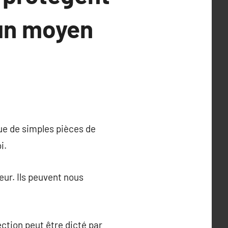
 un moyen
que de simples pièces de
i.
ur. Ils peuvent nous
ction peut être dicté par