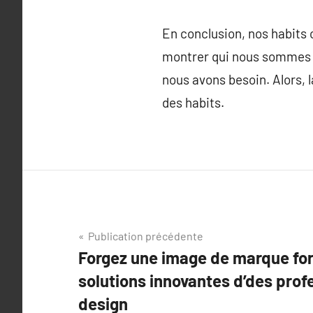
En conclusion, nos habits 
montrer qui nous sommes et
nous avons besoin. Alors, l
des habits.
Navigation
Publication précédente
Forgez une image de marque fort
de
solutions innovantes d’des pro
l’article
design