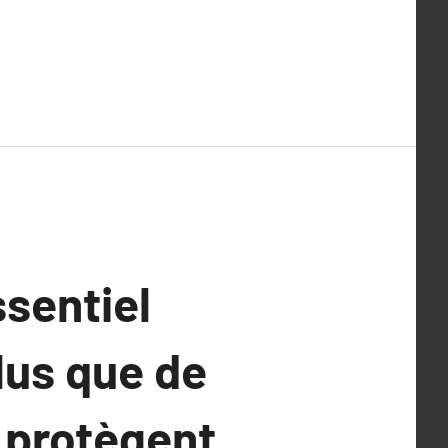
ssentiel
lus que de
s protègent