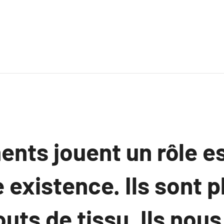
nts jouent un rôle e
 existence. Ils sont p
uts de tissu. Ils nou