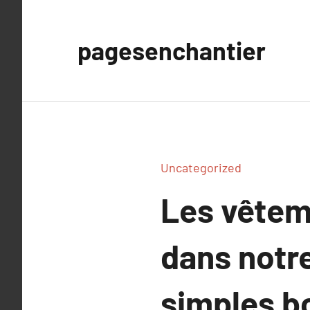
Aller
au
pagesenchantier
contenu
Uncategorized
Les vêteme
dans notre
simples bo