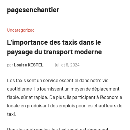
Aller
pagesenchantier
au
contenu
Uncategorized
L’importance des taxis dans le
paysage du transport moderne
par
Louise KESTEL
juillet 6, 2024
Aucun
commentaire
Les taxis sont un service essentiel dans notre vie
quotidienne. Ils fournissent un moyen de déplacement
fiable, sûr et rapide. De plus, ils participent à l’économie
locale en produisant des emplois pour les chauffeurs de
taxi.
Dans les métropoles, les taxis sont extrêmement