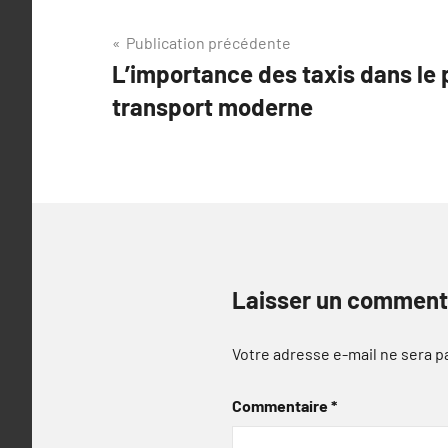
Navigation
Publication précédente
L’importance des taxis dans le
de
transport moderne
l’article
Laisser un comment
Votre adresse e-mail ne sera p
Commentaire
*